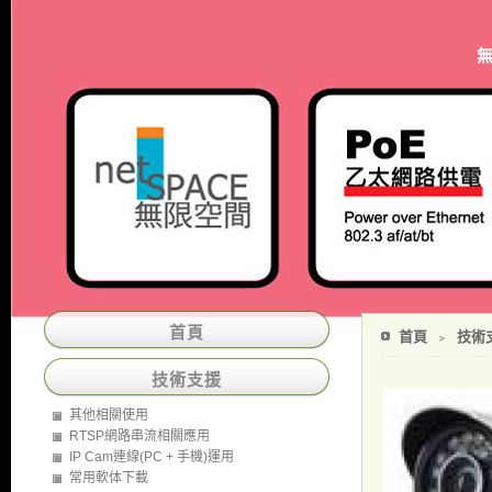
首頁
首頁
﹥
技術
技術支援
其他相關使用
RTSP網路串流相關應用
IP Cam連線(PC + 手機)運用
常用軟体下載